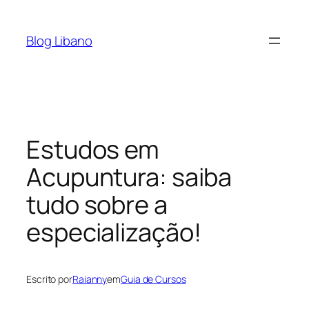
Pular
para
Blog Libano
o
conteúdo
Estudos em
Acupuntura: saiba
tudo sobre a
especialização!
Escrito por
Raianny
em
Guia de Cursos