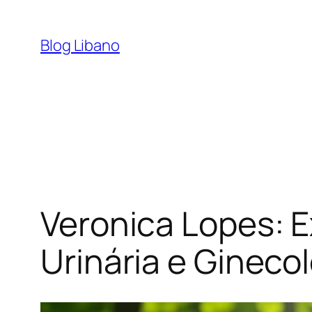
Pular
para
Blog Libano
o
conteúdo
Veronica Lopes: E
Urinária e Gineco