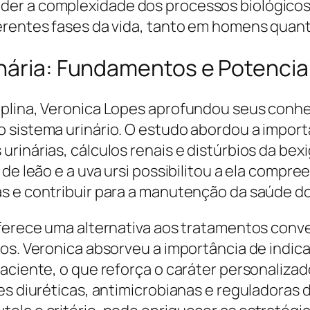
er a complexidade dos processos biológicos r
ferentes fases da vida, tanto em homens quan
inária: Fundamentos e Potencia
iplina, Veronica Lopes aprofundou seus conhe
 sistema urinário. O estudo abordou a import
rinárias, cálculos renais e distúrbios da bex
 de leão e a uva ursi possibilitou a ela comp
s e contribuir para a manutenção da saúde do 
 oferece uma alternativa aos tratamentos con
os. Veronica absorveu a importância de indic
paciente, o que reforça o caráter personaliz
es diuréticas, antimicrobianas e reguladoras d