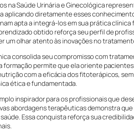
icos na Saúde Urinária e Ginecológica represe
ja aplicando diretamente esses conhecimentos
nam apta a integrá-los em sua prática clínica 
rendizado obtido reforça seu perfil de prof
er um olhar atento às inovações no tratament
onica consolida seu compromisso com tratame
sa formação permite que ela oriente paciente
utrição com a eficácia dos fitoterápicos, se
línica ética e fundamentada.
emplo inspirador para os profissionais que de
ovas abordagens terapêuticas demonstra que
a saúde. Essa conquista reforça sua credibilid
ais.