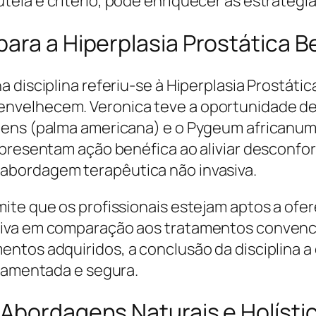
ela e critério, pode enriquecer as estratégi
ara a Hiperplasia Prostática 
a disciplina referiu-se à Hiperplasia Prostát
envelhecem. Veronica teve a oportunidade 
pens (palma americana) e o Pygeum africanum,
presentam ação benéfica ao aliviar desconfor
abordagem terapêutica não invasiva.
ite que os profissionais estejam aptos a of
siva em comparação aos tratamentos convenci
ntos adquiridos, a conclusão da disciplina a
ndamentada e segura.
 Abordagens Naturais e Holísti