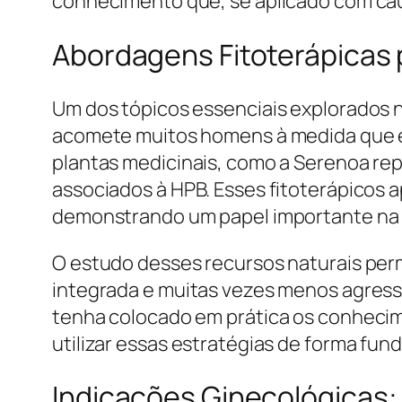
conhecimento que, se aplicado com caut
Abordagens Fitoterápicas p
Um dos tópicos essenciais explorados n
acomete muitos homens à medida que 
plantas medicinais, como a Serenoa re
associados à HPB. Esses fitoterápicos a
demonstrando um papel importante na 
O estudo desses recursos naturais perm
integrada e muitas vezes menos agres
tenha colocado em prática os conhecime
utilizar essas estratégias de forma fu
Indicações Ginecológicas: