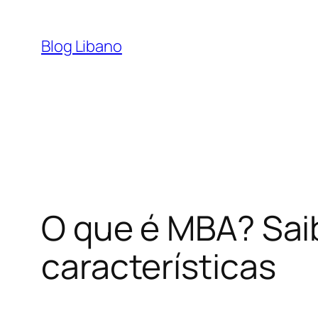
Pular
para
Blog Libano
o
conteúdo
O que é MBA? Saib
características