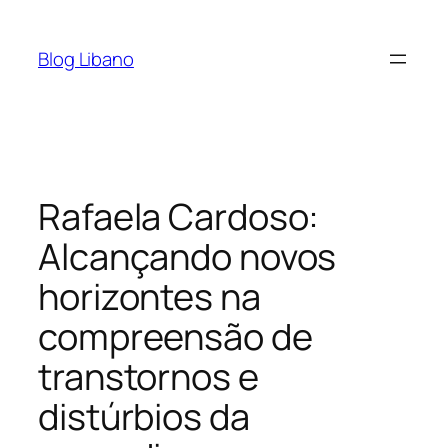
Pular
para
Blog Libano
o
conteúdo
Rafaela Cardoso:
Alcançando novos
horizontes na
compreensão de
transtornos e
distúrbios da