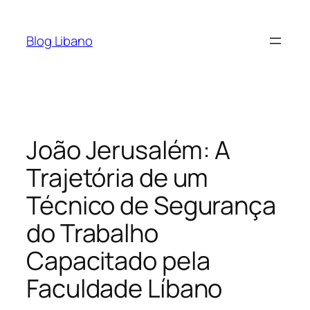
Pular
para
Blog Libano
o
conteúdo
João Jerusalém: A
Trajetória de um
Técnico de Segurança
do Trabalho
Capacitado pela
Faculdade Líbano