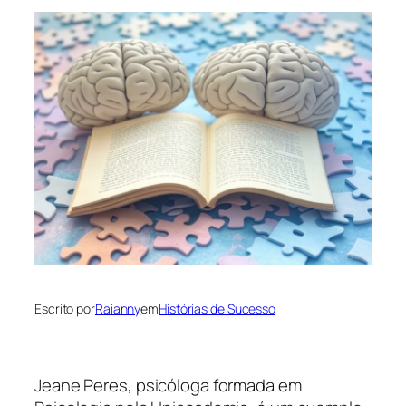
Escrito por
Raianny
em
Histórias de Sucesso
Jeane Peres, psicóloga formada em