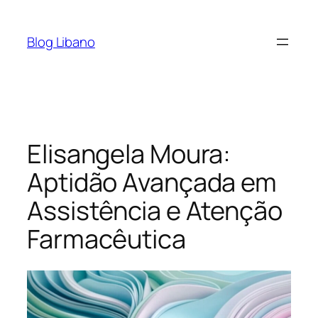
Pular
para
Blog Libano
o
conteúdo
Elisangela Moura:
Aptidão Avançada em
Assistência e Atenção
Farmacêutica