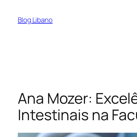
Pular
para
Blog Libano
o
conteúdo
Ana Mozer: Excel
Intestinais na Fa