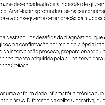
imune desencadeada pela ingestão de glúten
mico, Ana Mozer aprofundou-se na compreens
da e a consequente deterioração da mucosa
ina destacou os desafios do diagnóstico, que 
icos e a confirmação por meio de biópsia int
 e da intervenção precoce, proporcionando um
nhecimento adquirido pela aluna serve para 
ença Celíaca.
ser uma enfermidade inflamatória crônica qu
 até o ânus. Diferente da colite ulcerativa, 