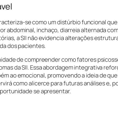
ável
 caracteriza-se como um distúrbio funcional qu
r abdominal, inchaço, diarreia alternada com
ias, a SII não evidencia alterações estruturai
ida dos pacientes.
tunidade de compreender como fatores psicoss
omas da SII. Essa abordagem integrativa refo
ém ao emocional, promovendo a ideia de que a
rvirá como alicerce para futuras análises e, 
oportunidade se apresentar.