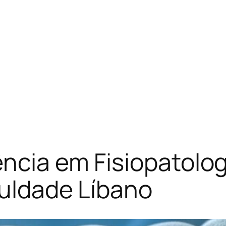
ência em Fisiopatolo
culdade Líbano