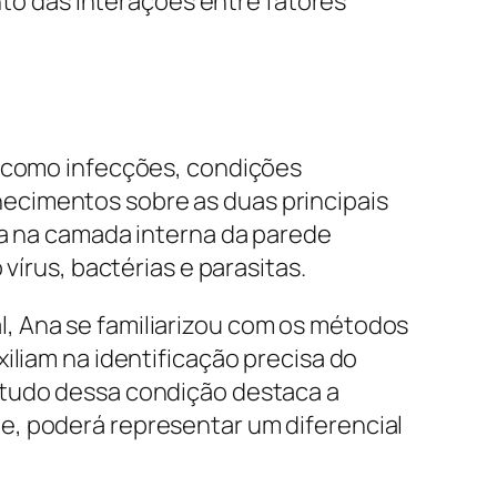
o das interações entre fatores
, como infecções, condições
ecimentos sobre as duas principais
ua na camada interna da parede
vírus, bactérias e parasitas.
, Ana se familiarizou com os métodos
iliam na identificação precisa do
studo dessa condição destaca a
e, poderá representar um diferencial