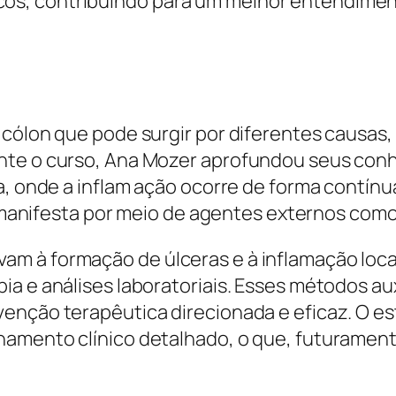
s, contribuindo para um melhor entendiment
 cólon que pode surgir por diferentes causas
nte o curso, Ana Mozer aprofundou seus conh
va, onde a inflam ação ocorre de forma contín
e manifesta por meio de agentes externos como 
m à formação de úlceras e à inflamação local
a e análises laboratoriais. Esses métodos aux
venção terapêutica direcionada e eficaz. O e
hamento clínico detalhado, o que, futurament