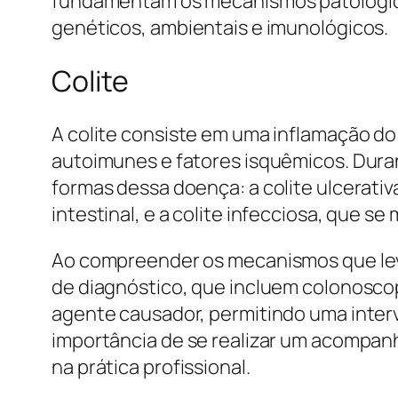
fundamentam os mecanismos patológico
genéticos, ambientais e imunológicos.
Colite
A colite consiste em uma inflamação do
autoimunes e fatores isquêmicos. Dura
formas dessa doença: a colite ulcerati
intestinal, e a colite infecciosa, que s
Ao compreender os mecanismos que leva
de diagnóstico, que incluem colonoscopi
agente causador, permitindo uma inter
importância de se realizar um acompan
na prática profissional.