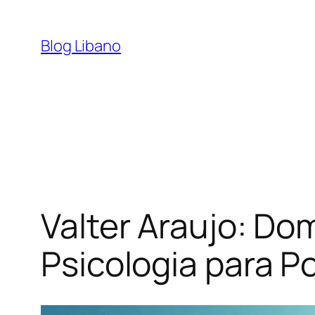
Pular
para
Blog Libano
o
conteúdo
Valter Araujo: D
Psicologia para Po