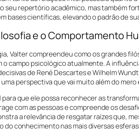
seu repertório acadêmico, mas também forta
 bases científicas, elevando o padrão de suas
Filosofia e o Comportamento 
ogia, Valter compreendeu como os grandes filó
m o campo psicológico atualmente. A influênc
decisivas de René Descartes e Wilhelm Wundt, p
ma perspectiva que vai muito além do mero 
l para que ele possa reconhecer as transform
age com as pessoas e compreende os desafio
onstra a relevância de resgatar raízes que, 
o do conhecimento nas mais diversas esferas 