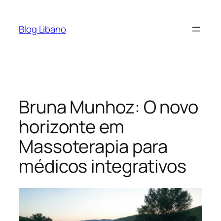
Pular
para
Blog Libano
o
conteúdo
Bruna Munhoz: O novo
horizonte em
Massoterapia para
médicos integrativos