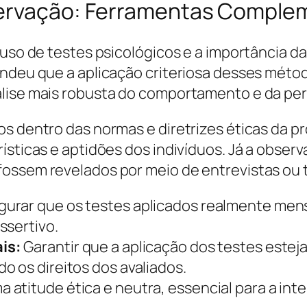
servação: Ferramentas Comple
 o uso de testes psicológicos e a importânci
endeu que a aplicação criteriosa desses métod
álise mais robusta do comportamento e da pe
os dentro das normas e diretrizes éticas da 
ísticas e aptidões dos indivíduos. Já a obser
ossem revelados por meio de entrevistas ou t
urar que os testes aplicados realmente men
ssertivo.
is:
Garantir que a aplicação dos testes este
o os direitos dos avaliados.
 atitude ética e neutra, essencial para a int