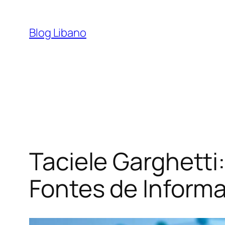
Pular
para
Blog Libano
o
conteúdo
Taciele Garghetti
Fontes de Inform