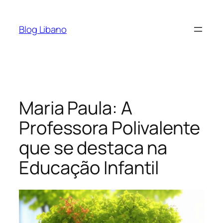
Pular
para
Blog Libano
o
conteúdo
Maria Paula: A
Professora Polivalente
que se destaca na
Educação Infantil