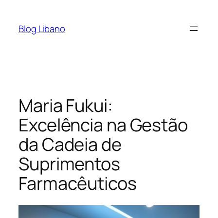
Pular
para
Blog Libano
o
conteúdo
Maria Fukui:
Excelência na Gestão
da Cadeia de
Suprimentos
Farmacêuticos