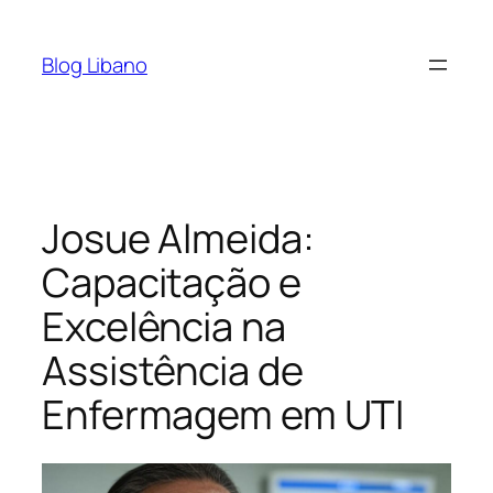
Pular
para
Blog Libano
o
conteúdo
Josue Almeida:
Capacitação e
Excelência na
Assistência de
Enfermagem em UTI