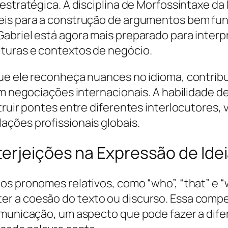
stratégica. A disciplina de Morfossintaxe da L
áveis para a construção de argumentos bem
abriel está agora mais preparado para inter
turas e contextos de negócio.
que ele reconheça nuances no idioma, contri
em negociações internacionais. A habilidade d
truir pontes entre diferentes interlocutores,
ções profissionais globais.
terjeições na Expressão de Ide
os pronomes relativos, como “who”, “that” e “
 a coesão do texto ou discurso. Essa competê
comunicação, um aspecto que pode fazer a di