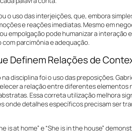
 cada palavra conta.
zou o uso das interjeições, que, embora simpl
emoções e reações imediatas. Mesmo em negoci
ou empolgação pode humanizar a interação e 
o com parcimônia e adequação.
que Definem Relações de Conte
a disciplina foi o uso das preposições. Gabr
elecer a relação entre diferentes elementos na
stratas. Essa correta utilização melhora sig
s onde detalhes específicos precisam ser tr
She is at home” e “She is in the house” demo