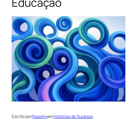
Educação
Escrito por
Raianny
em
Histórias de Sucesso