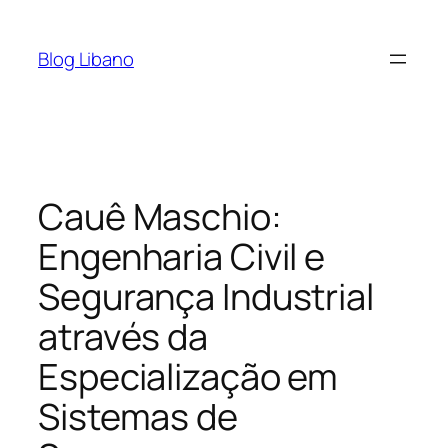
Pular
para
Blog Libano
o
conteúdo
Cauê Maschio:
Engenharia Civil e
Segurança Industrial
através da
Especialização em
Sistemas de