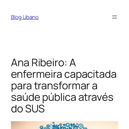
Pular
para
Blog Libano
o
conteúdo
Ana Ribeiro: A
enfermeira capacitada
para transformar a
saúde pública através
do SUS