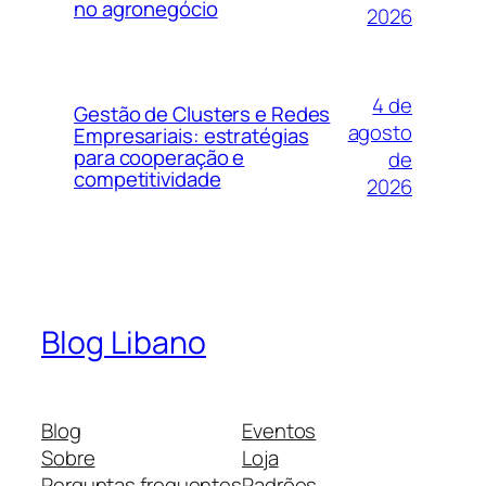
no agronegócio
2026
4 de
Gestão de Clusters e Redes
agosto
Empresariais: estratégias
para cooperação e
de
competitividade
2026
Blog Libano
Blog
Eventos
Sobre
Loja
Perguntas frequentes
Padrões