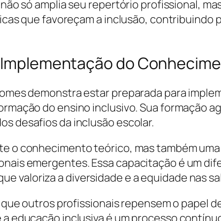
s não só amplia seu repertório profissional, 
áticas que favoreçam a inclusão, contribuind
 e Implementação do Conhecim
a Gomes demonstra estar preparada para impl
formação do ensino inclusivo. Sua formação a
os desafios da inclusão escolar.
nte o conhecimento teórico, mas também uma 
onais emergentes. Essa capacitação é um dife
 valoriza a diversidade e a equidade nas sal
ra que outros profissionais repensem o papel 
e a educação inclusiva é um processo contínu