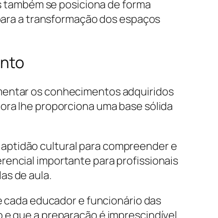
mas também se posiciona de forma
o para a transformação dos espaços
ento
ementar os conhecimentos adquiridos
gora lhe proporciona uma base sólida
aptidão cultural para compreender e
rencial importante para profissionais
as de aula.
de cada educador e funcionário das
o e que a preparação é imprescindível