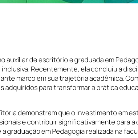
mo auxiliar de escritório e graduada em Peda
nclusiva. Recentemente, ela concluiu a discip
ante marco em sua trajetória acadêmica. Com 
os adquiridos para transformar a prática edu
itória demonstram que o investimento em est
ssionais e contribuir significativamente para
sde a graduação em Pedagogia realizada na fac