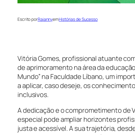
Escrito por
Raianny
em
Histórias de Sucesso
Vitória Gomes, profissional atuante co
de aprimoramento na área da educação i
Mundo” na Faculdade Líbano, um import
a aplicar, caso deseje, os conheciment
inclusivos.
A dedicação e o comprometimento de V
especial pode ampliar horizontes profi
justa e acessível. A sua trajetória, de