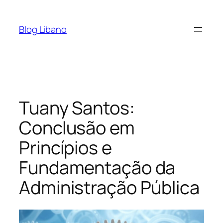
Pular
para
Blog Libano
o
conteúdo
Tuany Santos:
Conclusão em
Princípios e
Fundamentação da
Administração Pública