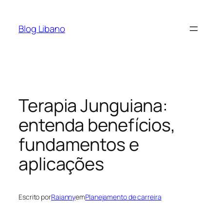
Pular
para
Blog Libano
o
conteúdo
Terapia Junguiana:
entenda benefícios,
fundamentos e
aplicações
Escrito por
Raianny
em
Planejamento de carreira