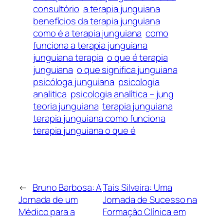
consultório
a terapia junguiana
benefícios da terapia junguiana
como é a terapia junguiana
como
funciona a terapia junguiana
junguiana terapia
o que é terapia
junguiana
o que significa junguiana
psicóloga junguiana
psicologia
analitica
psicologia analítica – jung
teoria junguiana
terapia junguiana
terapia junguiana como funciona
terapia junguiana o que é
←
Bruno Barbosa: A
Tais Silveira: Uma
Jornada de um
Jornada de Sucesso na
Médico para a
Formação Clínica em