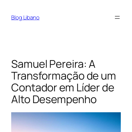
Pular
para
Blog Libano
o
conteúdo
Samuel Pereira: A
Transformação de um
Contador em Líder de
Alto Desempenho