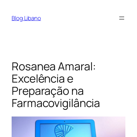
Pular
para
Blog Libano
o
conteúdo
Rosanea Amaral:
Excelência e
Preparação na
Farmacovigilância