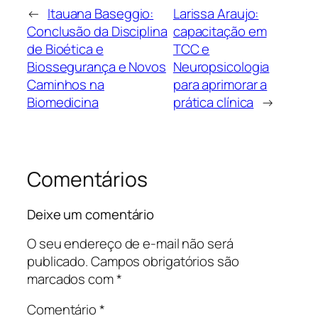
←
Itauana Baseggio:
Larissa Araujo:
Conclusão da Disciplina
capacitação em
de Bioética e
TCC e
Biossegurança e Novos
Neuropsicologia
Caminhos na
para aprimorar a
Biomedicina
prática clínica
→
Comentários
Deixe um comentário
O seu endereço de e-mail não será
publicado.
Campos obrigatórios são
marcados com
*
Comentário
*