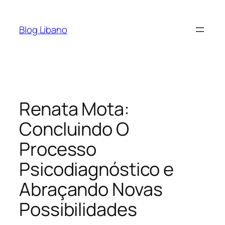
Pular
para
Blog Libano
o
conteúdo
Renata Mota:
Concluindo O
Processo
Psicodiagnóstico e
Abraçando Novas
Possibilidades