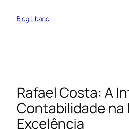
Pular
para
Blog Libano
o
conteúdo
Rafael Costa: A I
Contabilidade na
Excelência