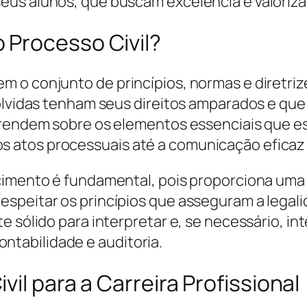
eus alunos, que buscam excelência e valoriza
 Processo Civil?
 o conjunto de princípios, normas e diretri
olvidas tenham seus direitos amparados e que 
aprendem sobre os elementos essenciais que e
tos processuais até a comunicação eficaz en
cimento é fundamental, pois proporciona uma 
speitar os princípios que asseguram a legalid
e sólido para interpretar e, se necessário, in
tabilidade e auditoria.
il para a Carreira Profissional