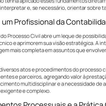
 não tenha aplicado esses fundamentos diret
interpretar e, se necessário, orientar sobre t
 um Profissional da Contabilid
do Processo Civil abre um leque de possibili
cnico e aprimorem sua visão estratégica. A i
gem mais completa em assuntos que envolvem li
 diversos atos e procedimentos do processo c
ientes e parceiros, agregando valor à prestaç
cimento multidisciplinar e a necessidade de 
 exigente e complexo.
entos Processuais e a Prática 