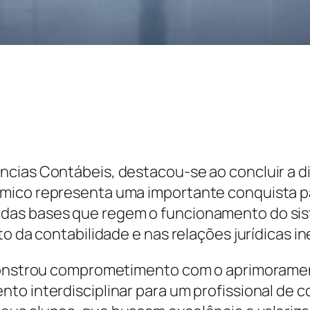
cias Contábeis, destacou-se ao concluir a d
mico representa uma importante conquista pa
as bases que regem o funcionamento do siste
o da contabilidade e nas relações jurídicas in
emonstrou comprometimento com o aprimoramen
to interdisciplinar para um profissional de c