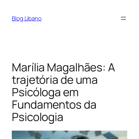
Pular
para
Blog Libano
o
conteúdo
Marília Magalhães: A
trajetória de uma
Psicóloga em
Fundamentos da
Psicologia