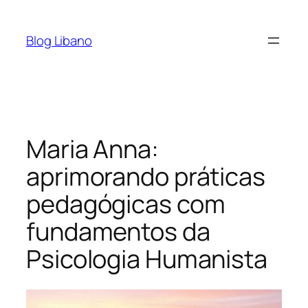
Pular
para
Blog Libano
o
conteúdo
Maria Anna:
aprimorando práticas
pedagógicas com
fundamentos da
Psicologia Humanista