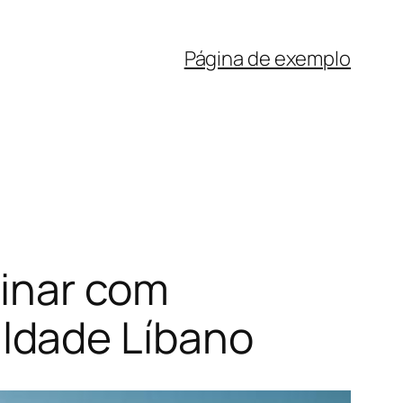
Página de exemplo
linar com
ldade Líbano