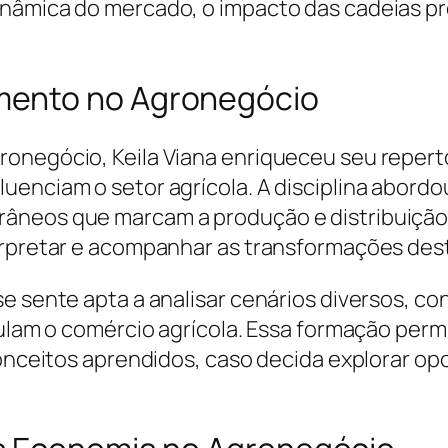
nâmica do mercado, o impacto das cadeias pro
mento no Agronegócio
ronegócio, Keila Viana enriqueceu seu reper
uenciam o setor agrícola. A disciplina abordo
âneos que marcam a produção e distribuição 
terpretar e acompanhar as transformações des
se sente apta a analisar cenários diversos, c
gulam o comércio agrícola. Essa formação permi
conceitos aprendidos, caso decida explorar o