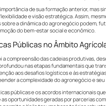
a importância de sua formação anterior, mas s
lexibilidade e visão estratégica. Assim, mesmo
s sobre a dinâmica do agronegócio podem, fu
promoção do bem-estar social e econômico.
icas Públicas no Âmbito Agrícol
oi a compreensão das cadeias produtivas, des
e aprofundou nas etapas fundamentais que tra
nção aos desafios logísticos e às estratégia
eender a complexidade do agronegócio e seu 
íticas públicas e os acordos internacionais qu
 as oportunidades geradas por parcerias come