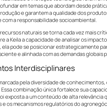
rofundar em temas que abordam desde prática
rodução e garantem a qualidade dos produtos
de com a responsabilidade socioambiental.
ecursos naturais se torna cada vez mais crí
 a Keila a capacidade de analisar os impactos
, ela pode se posicionar estrategicamente par
iente e alinhada com as demandas globais po
os Interdisciplinares
é marcada pela diversidade de conhecimentos, 
 Essa combinação única fortalece sua capaci
a foi exposta a um conteúdo de alta relevânc
s e os mecanismos regulatórios do agronegóc