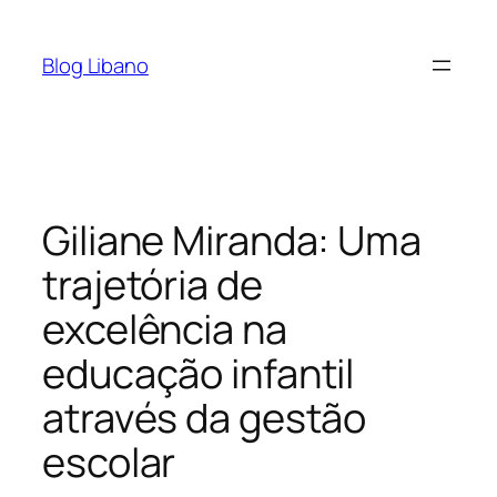
Pular
para
Blog Libano
o
conteúdo
Giliane Miranda: Uma
trajetória de
excelência na
educação infantil
através da gestão
escolar