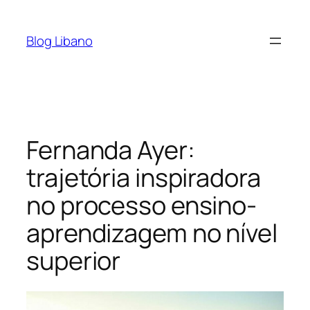
Pular
para
Blog Libano
o
conteúdo
Fernanda Ayer:
trajetória inspiradora
no processo ensino-
aprendizagem no nível
superior