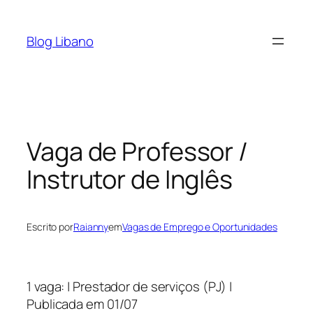
Pular
para
Blog Libano
o
conteúdo
Vaga de Professor /
Instrutor de Inglês
Escrito por
Raianny
em
Vagas de Emprego e Oportunidades
1 vaga: | Prestador de serviços (PJ) |
Publicada em 01/07