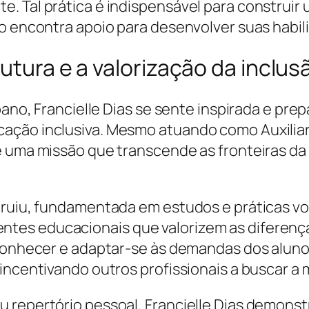
 Tal prática é indispensável para construir u
o encontra apoio para desenvolver suas habil
utura e a valorização da inclus
bano, Francielle Dias se sente inspirada e prep
ção inclusiva. Mesmo atuando como Auxiliar 
é uma missão que transcende as fronteiras da
truiu, fundamentada em estudos e práticas vol
tes educacionais que valorizem as diferença
reconhecer e adaptar-se às demandas dos alun
incentivando outros profissionais a buscar a
u repertório pessoal, Francielle Dias demon