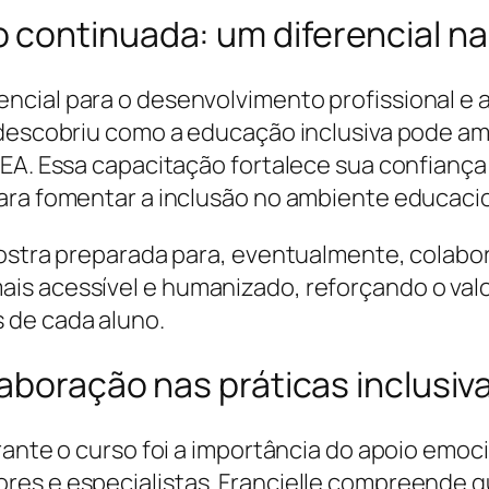
continuada: um diferencial na 
cial para o desenvolvimento profissional e a
 descobriu como a educação inclusiva pode am
EA. Essa capacitação fortalece sua confiança e
ara fomentar a inclusão no ambiente educacio
 mostra preparada para, eventualmente, colab
is acessível e humanizado, reforçando o valo
 de cada aluno.
laboração nas práticas inclusiv
urante o curso foi a importância do apoio emo
res e especialistas. Francielle compreende q