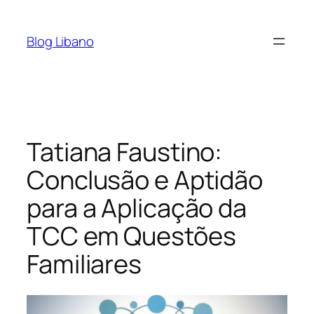
Pular
para
Blog Libano
o
conteúdo
Tatiana Faustino:
Conclusão e Aptidão
para a Aplicação da
TCC em Questões
Familiares