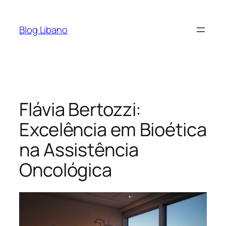
Pular
para
Blog Libano
o
conteúdo
Flávia Bertozzi:
Excelência em Bioética
na Assistência
Oncológica