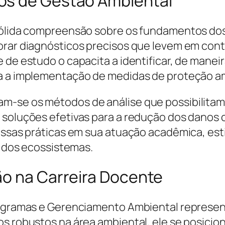
os de Gestão Ambiental
 sólida compreensão sobre os fundamentos do
rar diagnósticos precisos que levem em conta 
 de estudo o capacita a identificar, de manei
ra a implementação de medidas de proteção a
am-se os métodos de análise que possibilita
 soluções efetivas para a redução dos danos 
 essas práticas em sua atuação acadêmica, es
o dos ecossistemas.
ão na Carreira Docente
Programas e Gerenciamento Ambiental represen
os robustos na área ambiental, ele se posicio