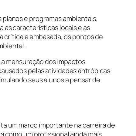
s planos e programas ambientais,
as características locais e as
ra crítica e embasada, os pontos de
mbiental.
m a mensuração dos impactos
causados pelas atividades antrópicas.
timulando seus alunos a pensar de
ta um marco importante na carreira de
na como um profissional ainda mais