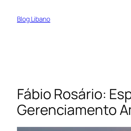
Pular
para
Blog Libano
o
conteúdo
Fábio Rosário: Es
Gerenciamento Am