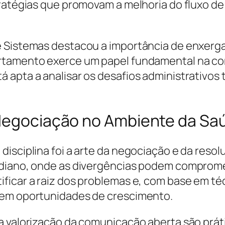
tratégias que promovam a melhoria do fluxo d
e Sistemas destacou a importância de enxerga
rtamento exerce um papel fundamental na con
á apta a analisar os desafios administrativo
 Negociação no Ambiente da Sa
isciplina foi a arte da negociação e da resol
idiano, onde as divergências podem comprome
ficar a raiz dos problemas e, com base em té
 em oportunidades de crescimento.
a valorização da comunicação aberta são prát