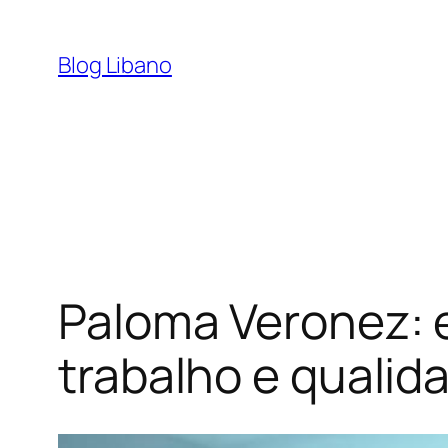
Pular
para
Blog Libano
o
conteúdo
Paloma Veronez: e
trabalho e quali