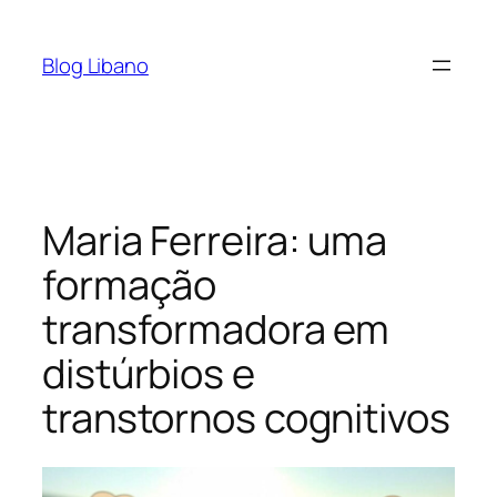
Pular
para
Blog Libano
o
conteúdo
Maria Ferreira: uma
formação
transformadora em
distúrbios e
transtornos cognitivos