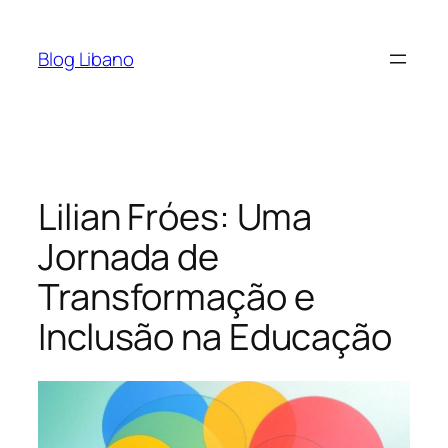
Pular
para
Blog Libano
o
conteúdo
Lilian Fróes: Uma
Jornada de
Transformação e
Inclusão na Educação