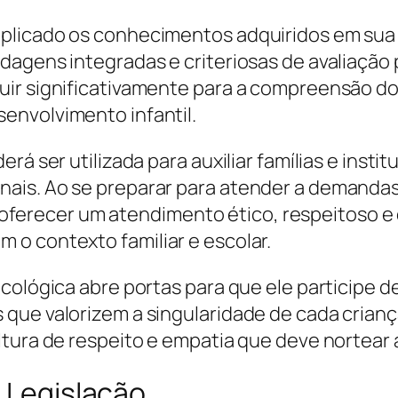
licado os conhecimentos adquiridos em sua p
agens integradas e criteriosas de avaliação ps
uir significativamente para a compreensão do
envolvimento infantil.
rá ser utilizada para auxiliar famílias e inst
ais. Ao se preparar para atender a demandas 
ecer um atendimento ético, respeitoso e qu
o contexto familiar e escolar.
icológica abre portas para que ele participe 
 que valorizem a singularidade de cada crian
tura de respeito e empatia que deve nortear a
a Legislação