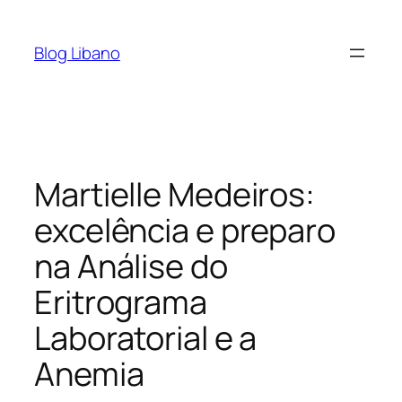
Pular
para
Blog Libano
o
conteúdo
Martielle Medeiros:
excelência e preparo
na Análise do
Eritrograma
Laboratorial e a
Anemia