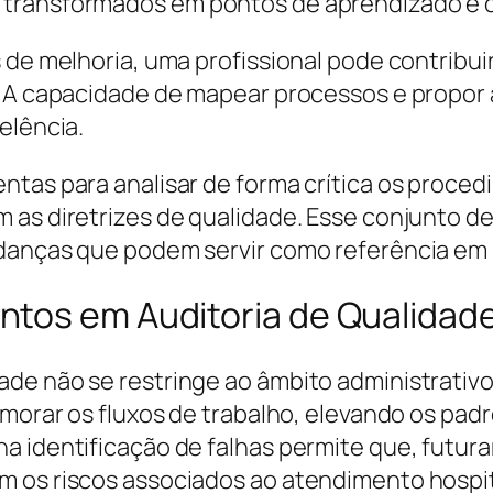
 transformados em pontos de aprendizado e 
 de melhoria, uma profissional pode contribui
. A capacidade de mapear processos e propor 
elência.
ntas para analisar de forma crítica os proce
 as diretrizes de qualidade. Esse conjunto de
udanças que podem servir como referência em 
tos em Auditoria de Qualidade 
ade não se restringe ao âmbito administrativ
rimorar os fluxos de trabalho, elevando os p
a identificação de falhas permite que, futur
 os riscos associados ao atendimento hospita