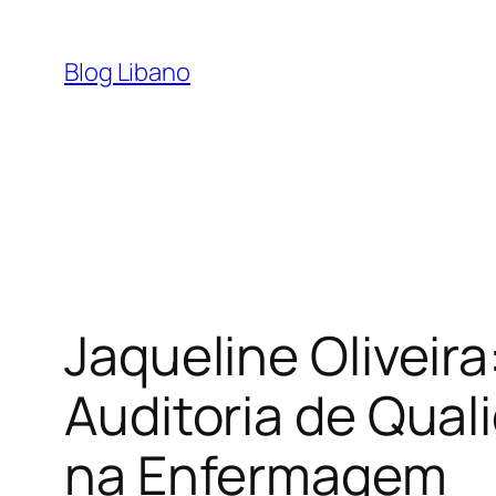
Pular
para
Blog Libano
o
conteúdo
Jaqueline Oliveir
Auditoria de Qual
na Enfermagem