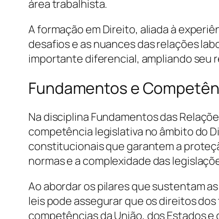
área trabalhista.
A formação em Direito, aliada à experi
desafios e as nuances das relações lab
importante diferencial, ampliando seu 
Fundamentos e Competênci
Na disciplina Fundamentos das Relações
competência legislativa no âmbito do Di
constitucionais que garantem a proteçã
normas e a complexidade das legislações
Ao abordar os pilares que sustentam as
leis pode assegurar que os direitos do
competências da União, dos Estados e do