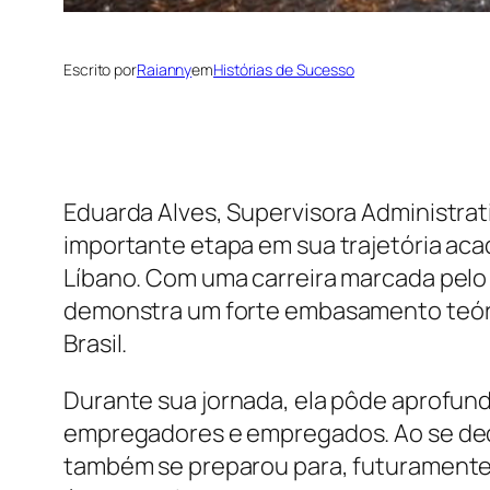
Escrito por
Raianny
em
Histórias de Sucesso
Eduarda Alves, Supervisora Administra
importante etapa em sua trajetória aca
Líbano. Com uma carreira marcada pel
demonstra um forte embasamento teóric
Brasil.
Durante sua jornada, ela pôde aprofun
empregadores e empregados. Ao se dedi
também se preparou para, futuramente,