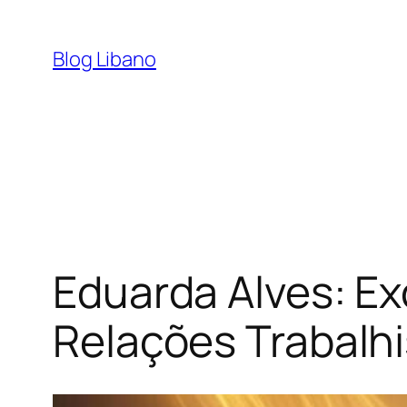
Pular
para
Blog Libano
o
conteúdo
Eduarda Alves: E
Relações Trabalh