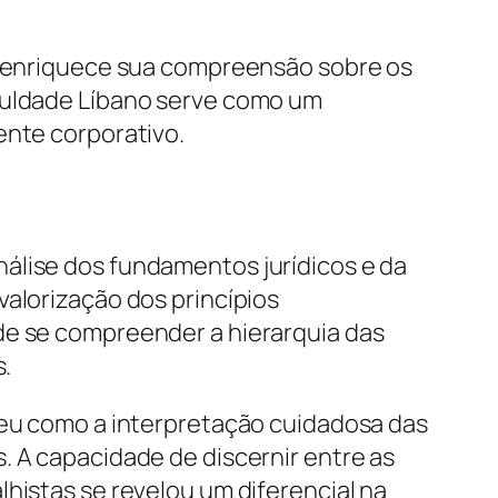
a, enriquece sua compreensão sobre os
aculdade Líbano serve como um
ente corporativo.
álise dos fundamentos jurídicos e da
valorização dos princípios
de se compreender a hierarquia das
s.
eceu como a interpretação cuidadosa das
. A capacidade de discernir entre as
histas se revelou um diferencial na