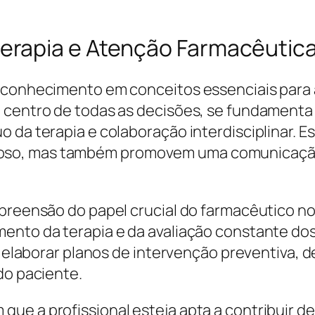
rapia e Atenção Farmacêutic
 conhecimento em conceitos essenciais para a 
 centro de todas as decisões, se fundamenta 
o da terapia e colaboração interdisciplinar. 
o, mas também promovem uma comunicação fl
ompreensão do papel crucial do farmacêutico
ento da terapia e da avaliação constante dos 
e a elaborar planos de intervenção preventiva
do paciente.
ue a profissional esteja apta a contribuir d