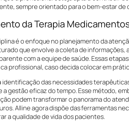
iente, sempre orientado para o bem-estar de c
ento da Terapia Medicamento
ciplina é o enfoque no planejamento da atenç
rado que envolve a coleta de informações, a a
arente com a equipe de saúde. Essas etapas
ica profissional, caso decida colocar em prát
 identificação das necessidades terapêuticas
s e a gestão eficaz do tempo. Esse método, e
ação podem transformar o panorama do atend
ros. Alline agora dispõe das ferramentas nece
r a qualidade de vida dos pacientes.