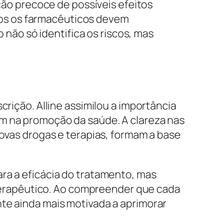
o precoce de possíveis efeitos
os os farmacêuticos devem
ão só identifica os riscos, mas
crição. Alline assimilou a importância
am na promoção da saúde. A clareza nas
novas drogas e terapias, formam a base
ra a eficácia do tratamento, mas
erapêutico. Ao compreender que cada
nte ainda mais motivada a aprimorar