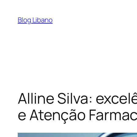
Pular
para
Blog Libano
o
conteúdo
Alline Silva: exc
e Atenção Farmac