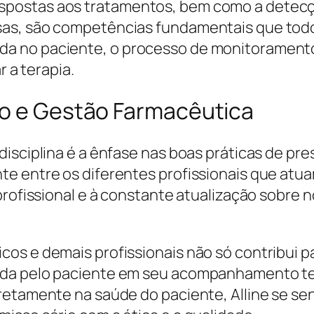
postas aos tratamentos, bem como a detecçã
sas, são competências fundamentais que tod
 no paciente, o processo de monitoramento n
r a terapia.
ão e Gestão Farmacêutica
isciplina é a ênfase nas boas práticas de pres
e entre os diferentes profissionais que atu
profissional e à constante atualização sobre 
os e demais profissionais não só contribui pa
ada pelo paciente em seu acompanhamento t
retamente na saúde do paciente, Alline se se