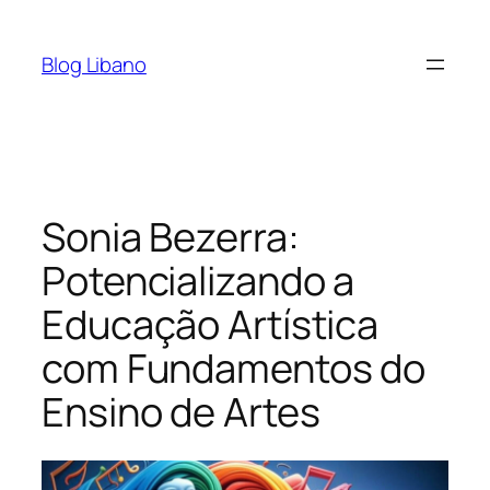
Pular
para
Blog Libano
o
conteúdo
Sonia Bezerra:
Potencializando a
Educação Artística
com Fundamentos do
Ensino de Artes