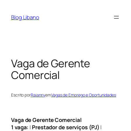
Pular
para
Blog Libano
o
conteúdo
Vaga de Gerente
Comercial
Escrito por
Raianny
em
Vagas de Emprego e Oportunidades
Vaga de Gerente Comercial
1 vaga:
|
Prestador de serviços (PJ)
|