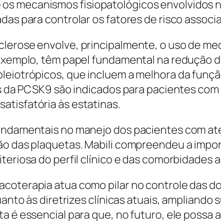
s mecanismos fisiopatológicos envolvidos n
das para controlar os fatores de risco associ
clerose envolve, principalmente, o uso de me
 exemplo, têm papel fundamental na redução do
leiotrópicos, que incluem a melhora da função
es da PCSK9 são indicados para pacientes com 
tisfatória às estatinas.
fundamentais no manejo dos pacientes com at
ão das plaquetas. Mabili compreendeu a import
iteriosa do perfil clínico e das comorbidades
coterapia atua como pilar no controle das doe
uanto às diretrizes clínicas atuais, ampliando
a é essencial para que, no futuro, ele possa a