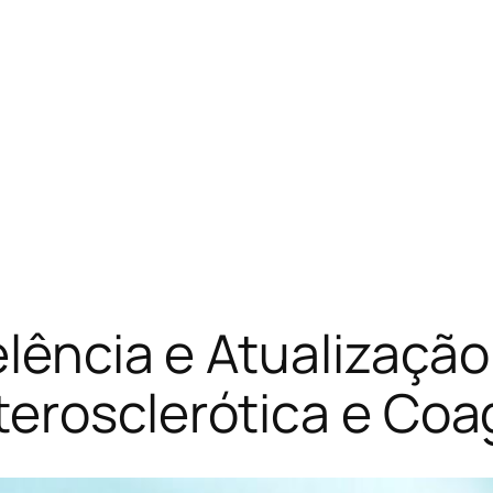
elência e Atualizaçã
terosclerótica e Coa