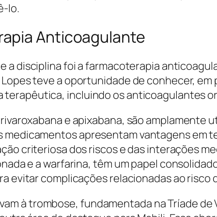
-lo.
apia Anticoagulante
 a disciplina foi a farmacoterapia anticoagul
i Lopes teve a oportunidade de conhecer, em 
rapêutica, incluindo os anticoagulantes orai
 rivaroxabana e apixabana, são amplamente ut
es medicamentos apresentam vantagens em ter
ção criteriosa dos riscos e das interações m
onada e a warfarina, têm um papel consolidado
ra evitar complicações relacionadas ao risco
am à trombose, fundamentada na Tríade de Vi