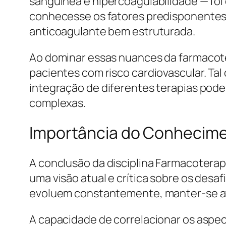
sanguínea e hipercoagulabilidade — foi
conhecesse os fatores predisponentes
anticoagulante bem estruturada.
Ao dominar essas nuances da farmacoter
pacientes com risco cardiovascular. Ta
integração de diferentes terapias pod
complexas.
Importância do Conhecime
A conclusão da disciplina Farmacoterap
uma visão atual e crítica sobre os desa
evoluem constantemente, manter-se atu
A capacidade de correlacionar os aspec