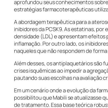
aprofundou seus conhecimentos sobre o
estratégias farmacoterapêuticas utiliza
A abordagem terapêutica para a ateros
inibidores da PCSK9. As estatinas, por
densidade (LDL) e apresentam efeitos p
inflamação. Por outro lado, os inibidor
naqueles que não respondem de forma sa
Além desses, os antiplaquetários são 
crises isquêmicas ao impedir a agregaç
pautando suas escolhas na avaliação cr
Em um cenário onde a evolução da farma
possibilitou que Mabili se atualizasse q
de tratamento. Essa base teórica robust