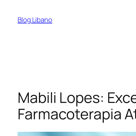
Pular
para
Blog Libano
o
conteúdo
Mabili Lopes: Exc
Farmacoterapia A