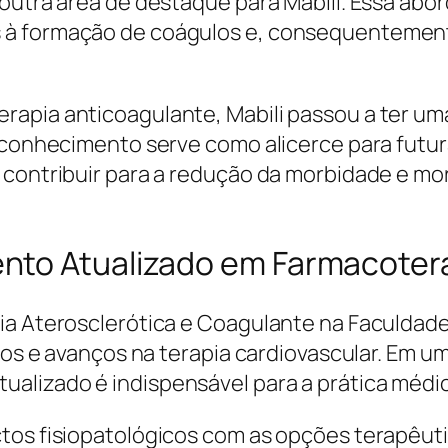
 outra área de destaque para Mabili. Essa abo
 à formação de coágulos e, consequentemente
apia anticoagulante, Mabili passou a ter uma
l conhecimento serve como alicerce para futur
e contribuir para a redução da morbidade e m
nto Atualizado em Farmacoter
ia Aterosclerótica e Coagulante na Faculdade
fios e avanços na terapia cardiovascular. Em 
alizado é indispensável para a prática médic
tos fisiopatológicos com as opções terapêuti