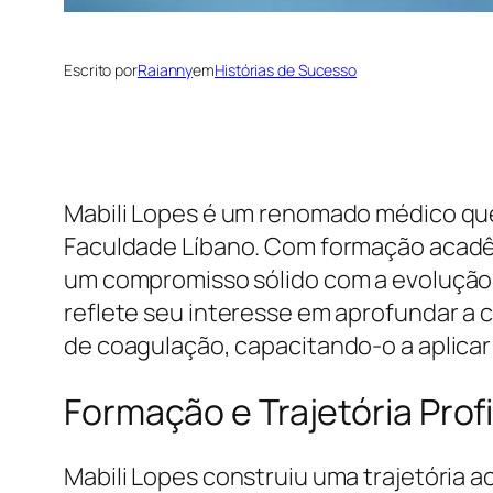
Escrito por
Raianny
em
Histórias de Sucesso
Mabili Lopes é um renomado médico que 
Faculdade Líbano. Com formação acadêm
um compromisso sólido com a evolução 
reflete seu interesse em aprofundar a
de coagulação, capacitando-o a aplicar 
Formação e Trajetória Prof
Mabili Lopes construiu uma trajetória 