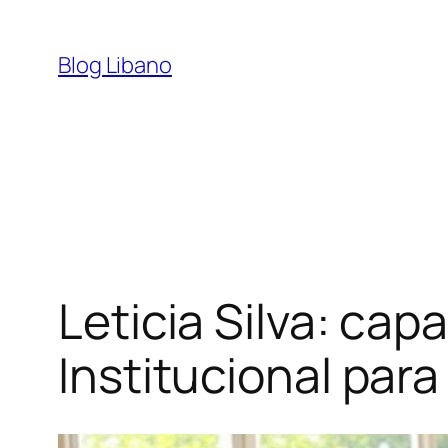
Pular
para
Blog Libano
o
conteúdo
Leticia Silva: ca
Institucional par