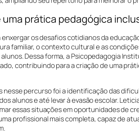
s, ampliando seu repertório para melhorar o
 uma prática pedagógica inclu
u a enxergar os desafios cotidianos da educaç
a familiar, o contexto cultural e as condiçõe
unos. Dessa forma, a Psicopedagogia Instituci
ado, contribuindo para a criação de uma prá
 nesse percurso foi a identificação das difi
s alunos e até levar à evasão escolar. Letic
ormar essas situações em oportunidades de cr
uma profissional mais completa, capaz de atua
m.