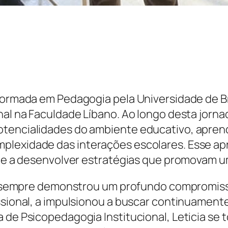
 formada em Pedagogia pela Universidade de B
nal na Faculdade Líbano. Ao longo desta jorna
otencialidades do ambiente educativo, apren
mplexidade das interações escolares. Esse a
s e a desenvolver estratégias que promovam um 
icia sempre demonstrou um profundo compromi
issional, a impulsionou a buscar continuamen
a de Psicopedagogia Institucional, Leticia se