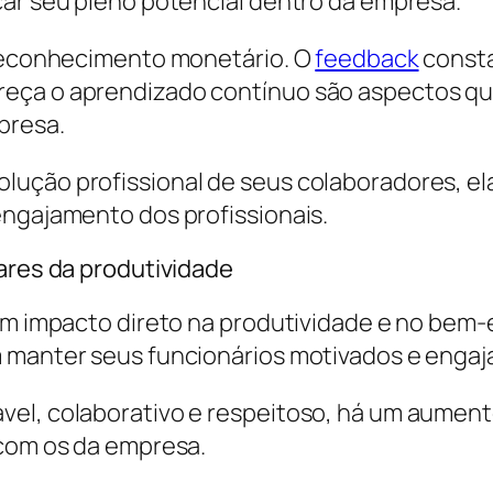
çar seu pleno potencial dentro da empresa.
 reconhecimento monetário. O
feedback
consta
reça o aprendizado contínuo são aspectos q
presa.
lução profissional de seus colaboradores, el
engajamento dos profissionais.
lares da produtividade
 um impacto direto na produtividade e no bem
m manter seus funcionários motivados e engaj
vel, colaborativo e respeitoso, há um aumen
 com os da empresa.