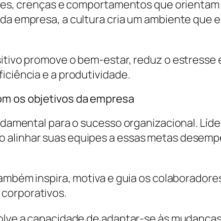
alores, crenças e comportamentos que orienta
 da empresa, a cultura cria um ambiente que e
itivo promove o bem-estar, reduz o estresse e
iciência e a produtividade.
om os objetivos da empresa
undamental para o sucesso organizacional. Líd
 alinhar suas equipes a essas metas desemp
também inspira, motiva e guia os colaboradore
corporativos.
volve a capacidade de adaptar-se às mudanças