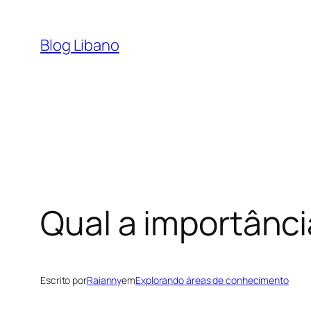
Pular
para
Blog Libano
o
conteúdo
Qual a importânc
Escrito por
Raianny
em
Explorando áreas de conhecimento