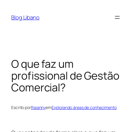
Pular
para
Blog Libano
o
conteúdo
O que faz um
profissional de Gestão
Comercial?
Escrito por
Raianny
em
Explorando áreas de conhecimento