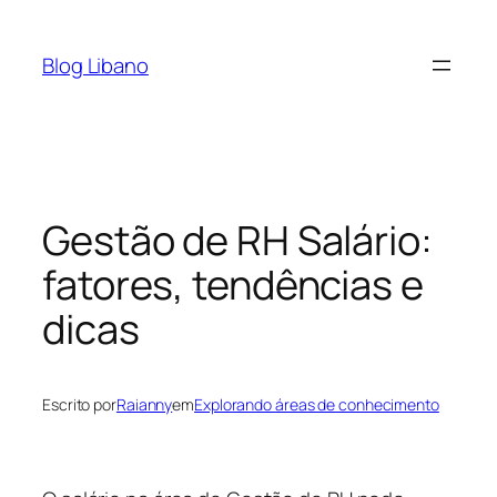
Pular
para
Blog Libano
o
conteúdo
Gestão de RH Salário:
fatores, tendências e
dicas
Escrito por
Raianny
em
Explorando áreas de conhecimento